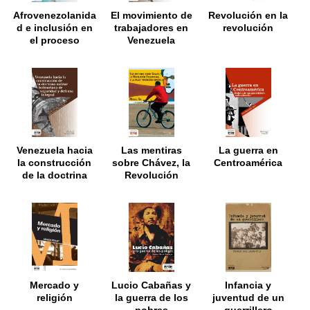
Afrovenezolanida
El movimiento de
Revolución en la
d e inclusión en
trabajadores en
revolución
el proceso
Venezuela
bolivariano
durante la
Revolución
Bolivariana:
1999-2012
Venezuela hacia
Las mentiras
La guerra en
la construcción
sobre Chávez, la
Centroamérica
de la doctrina
Revolución
militar
Bolivariana y la
bolivariana de
falsa transición
seguridad y
española
defensa integral
Mercado y
Lucio Cabañas y
Infancia y
religión
la guerra de los
juventud de un