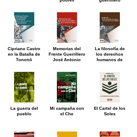
pobres
guerrillero
Cipriano Castro
Memorias del
La filosofía de
en la Batalla de
Frente Guerrillero
los derechos
Tononó
José Antonio
humanos de
Páez
Augusto César
Sandino
La guerra del
Mi campaña con
El Cartel de los
pueblo
el Che
Soles