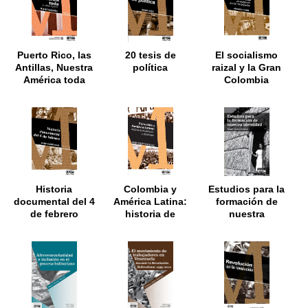
Puerto Rico, las
20 tesis de
El socialismo
Antillas, Nuestra
política
raizal y la Gran
América toda
Colombia
bolivariana
Historia
Colombia y
Estudios para la
documental del 4
América Latina:
formación de
de febrero
historia de
nuestra
disidencias y
identidad
disidentes