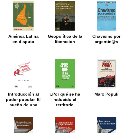
América Latina
Geopolítica de la
Chavismo por
en disputa
liberación
argentin@s
Introducción al
¿Por qué se ha
Marx Populi
poder popular. El
reducido el
sueño de una
territorio
cosa
venezolano?