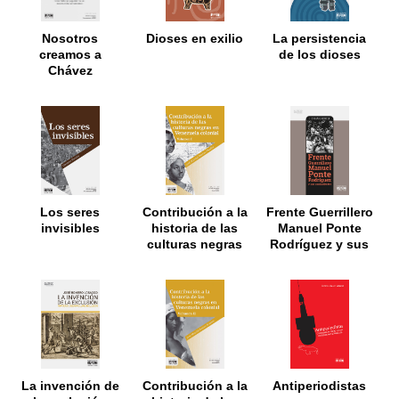
Nosotros
Dioses en exilio
La persistencia
creamos a
de los dioses
Chávez
Los seres
Contribución a la
Frente Guerrillero
invisibles
historia de las
Manuel Ponte
culturas negras
Rodríguez y sus
en Venezuela
combatientes
colonial. Vol I
La invención de
Contribución a la
Antiperiodistas