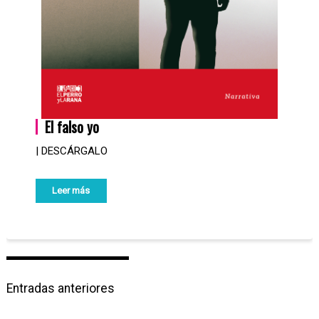
El falso yo
| DESCÁRGALO
Leer más
N
Entradas anteriores
a
v