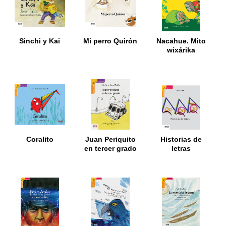
Sinchi y Kai
Mi perro Quirón
Nacahue. Mito
wixárika
Coralito
Juan Periquito
Historias de
en tercer grado
letras