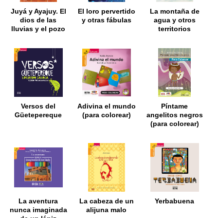
Juyá y Ayajuy. El
El loro pervertido
La montaña de
dios de las
y otras fábulas
agua y otros
lluvias y el pozo
territorios
maligno
fantásticos
Versos del
Adivina el mundo
Píntame
Güetepereque
(para colorear)
angelitos negros
(para colorear)
La aventura
La cabeza de un
Yerbabuena
nunca imaginada
alijuna malo