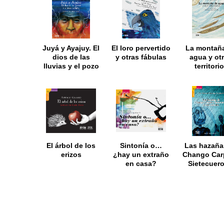
Juyá y Ayajuy. El
El loro pervertido
La montañ
dios de las
y otras fábulas
agua y ot
lluvias y el pozo
territori
maligno
fantástic
El árbol de los
Sintonía o…
Las hazaña
erizos
¿hay un extraño
Chango Car
en casa?
Sietecuero
más cuen