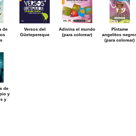
a de
Versos del
Adivina el mundo
Píntame
ros
Güetepereque
(para colorear)
angelitos negro
os
(para colorear)
os
s de
pio y
s y
tos