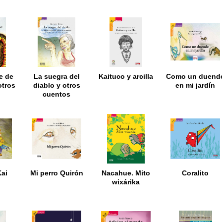
e de
La suegra del
Kaituco y arcilla
Como un duend
otros
diablo y otros
en mi jardín
cuentos
latinoamericanos
Kai
Mi perro Quirón
Nacahue. Mito
Coralito
wixárika