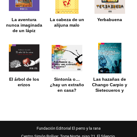
La aventura
La cabeza de un
Yerbabuena
nunca imaginada
alijuna malo
de un lápiz
El árbol de los
Sintonía o…
Las hazañas de
erizos
¿hay un extraño
Chango Carpio y
en casa?
Sietecueros y
más cuentos
Fundación Editorial El perro y la rana
Centro Simón Bolívar, Torre Norte, piso 21. El Silencio.