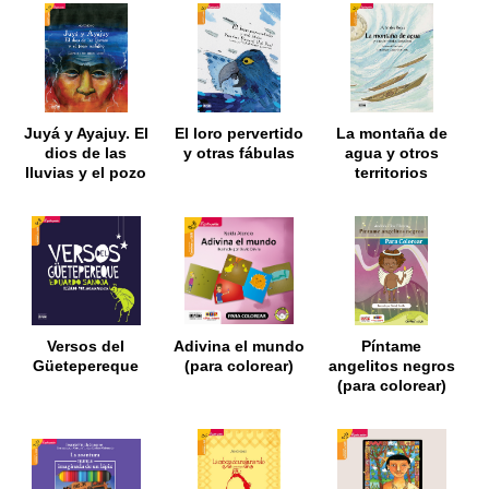
Juyá y Ayajuy. El
El loro pervertido
La montaña de
dios de las
y otras fábulas
agua y otros
lluvias y el pozo
territorios
maligno
fantásticos
Versos del
Adivina el mundo
Píntame
Güetepereque
(para colorear)
angelitos negros
(para colorear)