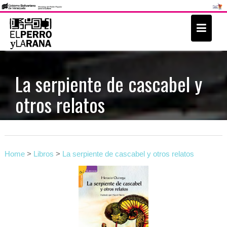
S
k
i
p
t
La serpiente de cascabel y
o
otros relatos
c
o
n
t
e
Home
>
Libros
>
La serpiente de cascabel y otros relatos
n
t