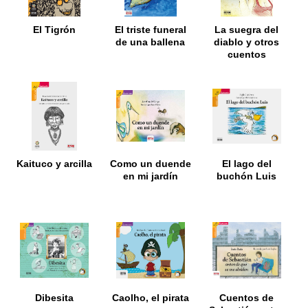
El Tigrón
El triste funeral
La suegra del
de una ballena
diablo y otros
cuentos
latinoamericanos
Kaituco y arcilla
Como un duende
El lago del
en mi jardín
buchón Luis
Dibesita
Caolho, el pirata
Cuentos de