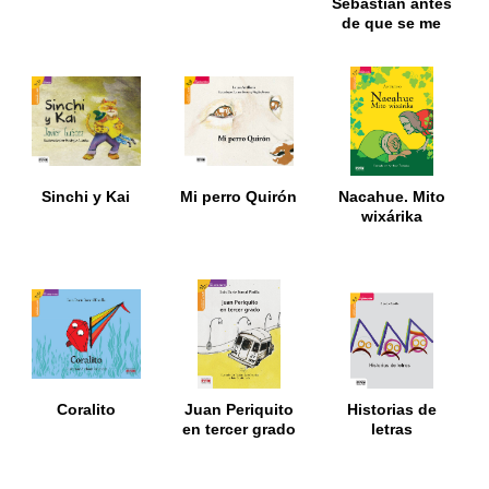
Sebastián antes
de que se me
olviden
Sinchi y Kai
Mi perro Quirón
Nacahue. Mito
wixárika
Coralito
Juan Periquito
Historias de
en tercer grado
letras