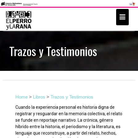
S
k
i
p
t
Trazos y Testimonios
o
c
o
n
t
e
Home
>
Libros
>
Trazos y Testimonios
n
Cuando la experiencia personal es historia digna de
t
registrar y resguardar en la memoria colectiva, el relato
se funde en reportaje narrativo. La crónica, género
híbrido entre la historia, el periodismo y la literatura, es
lenguaje que reconstruye, a partir del relato, hechos,