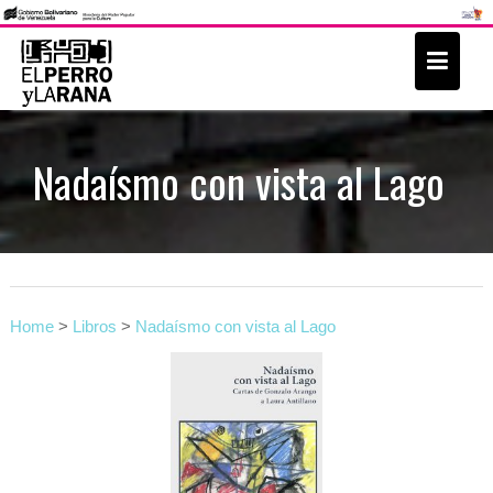
S
k
i
p
t
Nadaísmo con vista al Lago
o
c
o
n
t
Home
>
Libros
>
Nadaísmo con vista al Lago
e
n
t