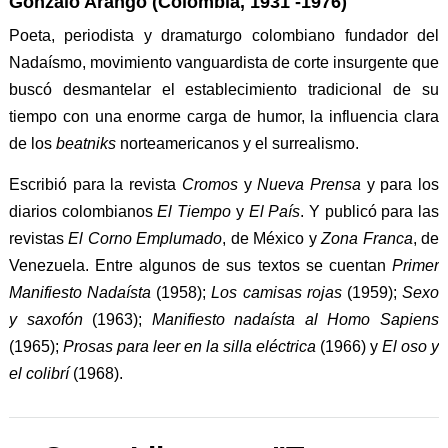
Gonzalo Arango (Colombia, 1931 -1976)
Poeta, periodista y dramaturgo colombiano fundador del
Nadaísmo, movimiento vanguardista de corte insurgente que
buscó desmantelar el establecimiento tradicional de su
tiempo con una enorme carga de humor, la influencia clara
de los
beatniks
norteamericanos y el surrealismo.
Escribió para la revista
Cromos
y
Nueva Prensa
y para los
diarios colombianos
El Tiempo
y
El País
. Y publicó para las
revistas
El Corno Emplumado
, de México y
Zona Franca
, de
Venezuela. Entre algunos de sus textos se cuentan
Primer
Manifiesto Nadaísta
(1958);
Los camisas rojas
(1959);
Sexo
y saxofón
(1963);
Manifiesto nadaísta al Homo Sapiens
(1965);
Prosas para leer en la silla eléctrica
(1966) y
El oso y
el colibrí
(1968).