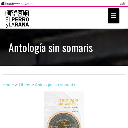
S
k
i
p
t
Antología sin somaris
o
c
o
n
t
Home
>
Libros
>
Antología sin somaris
e
n
t