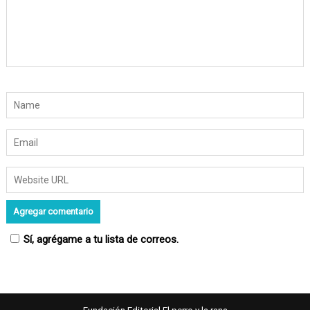
n
t
r
a
d
a
s
Sí, agrégame a tu lista de correos.