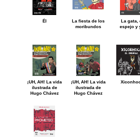
Él
La fiesta de los
La gata, 
moribundos
espejo y 
¡UH, AH! La vida
¡UH, AH! La vida
Xiconho
ilustrada de
ilustrada de
Hugo Chávez
Hugo Chávez
Frías. Tomo III
Frías. Tomo V