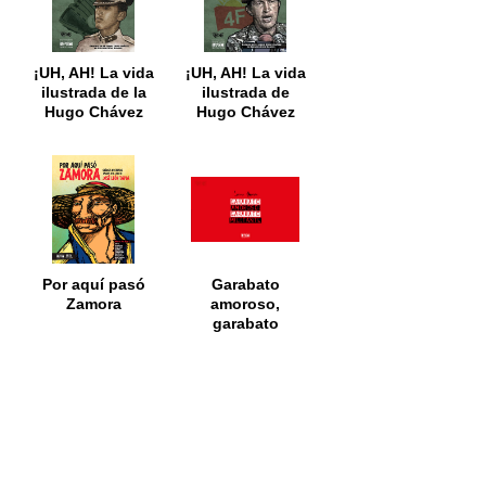
¡UH, AH! La vida
¡UH, AH! La vida
ilustrada de la
ilustrada de
Hugo Chávez
Hugo Chávez
Frías. Tomo I
Frías. Tomo II
Por aquí pasó
Garabato
Zamora
amoroso,
garabato
militante