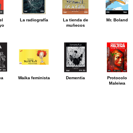
el
La radiografía
La tienda de
Mr. Boland
yo
muñecos
ca
Waika feminista
Dementia
Protocolo
Maleiwa