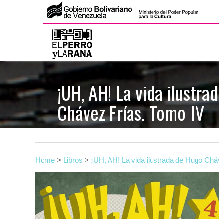
S
k
i
p
t
¡UH, AH! La vida ilustra
o
Chávez Frías. Tomo IV
c
o
n
t
e
Home
>
Libros
>
¡UH, AH! La vida ilustrada de Hugo Chá
n
t