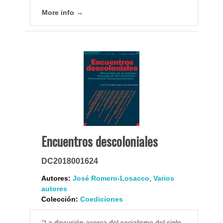
More info →
Encuentros descoloniales
DC2018001624
Autores:
José Romero-Losacco
,
Varios
autores
Colección:
Coediciones
“La discusión acerca del socialismo del siglo