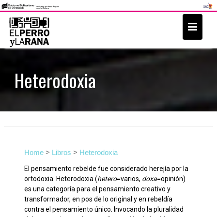
S
k
i
p
t
Heterodoxia
o
c
o
n
t
e
Home
>
Libros
>
Heterodoxia
n
El pensamiento rebelde fue considerado herejía por la
t
ortodoxia. Heterodoxia (
hetero
=varios,
doxa
=opinión)
es una categoría para el pensamiento creativo y
transformador, en pos de lo original y en rebeldía
contra el pensamiento único. Invocando la pluralidad