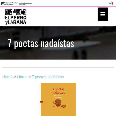
S
k
i
p
t
7 poetas nadaístas
o
c
o
n
t
Home
>
Libros
>
7 poetas nadaístas
e
n
t