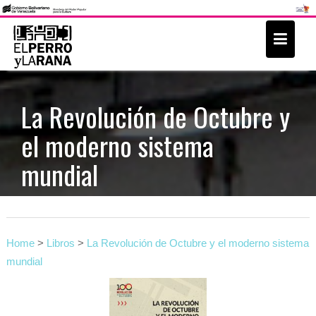
S
k
i
p
t
La Revolución de Octubre y
o
el moderno sistema
c
o
mundial
n
t
e
n
Home
>
Libros
>
La Revolución de Octubre y el moderno sistema
t
mundial