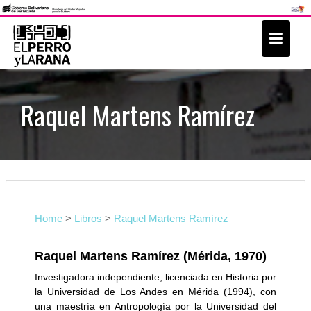
S
k
i
p
t
Raquel Martens Ramírez
o
c
o
n
t
e
Home
>
Libros
>
Raquel Martens Ramírez
n
t
Raquel Martens Ramírez (Mérida, 1970)
Investigadora independiente, licenciada en Historia por
la Universidad de Los Andes en Mérida (1994), con
una maestría en Antropología por la Universidad del