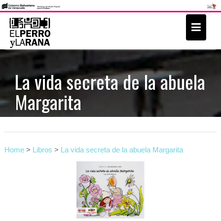
S
k
i
p
t
La vida secreta de la abuela
o
Margarita
c
o
n
t
e
Home
>
Libros
>
La vida secreta de la abuela Margarita
n
t