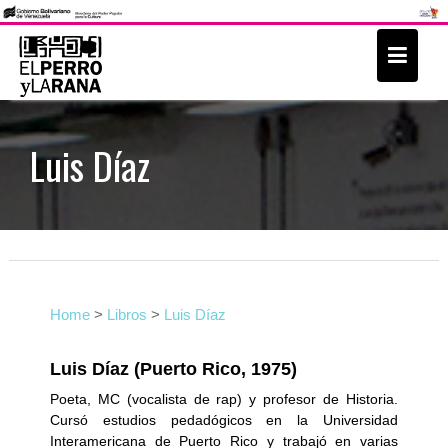
S
k
i
p
t
Luis Díaz
o
c
o
n
t
e
Home
>
Libros
>
Luis Díaz
n
t
Luis Díaz (Puerto Rico, 1975)
Poeta, MC (vocalista de rap) y profesor de Historia.
Cursó estudios pedadógicos en la Universidad
Interamericana de Puerto Rico y trabajó en varias