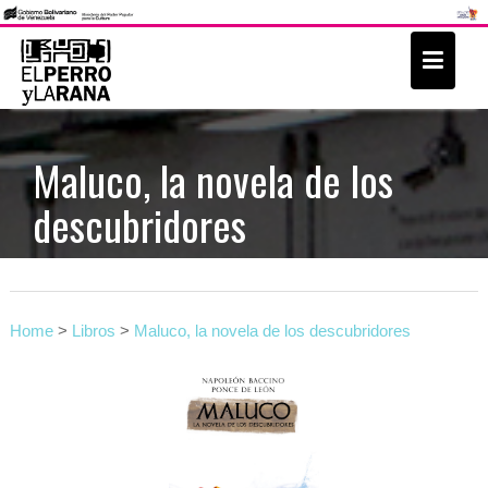
S
k
i
p
t
Maluco, la novela de los
o
descubridores
c
o
n
t
e
Home
>
Libros
>
Maluco, la novela de los descubridores
n
t