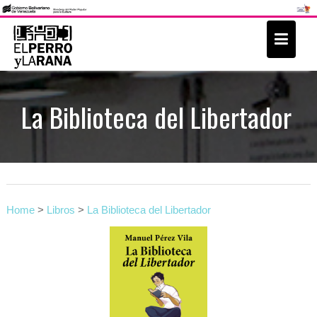
S
k
i
p
t
La Biblioteca del Libertador
o
c
o
n
t
Home
>
Libros
>
La Biblioteca del Libertador
e
n
t