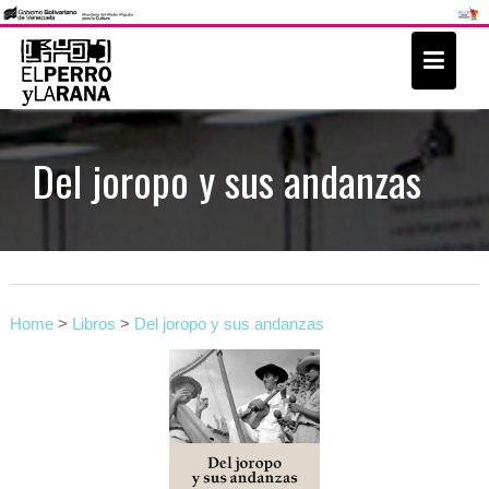
S
k
i
p
t
Del joropo y sus andanzas
o
c
o
n
t
Home
>
Libros
>
Del joropo y sus andanzas
e
n
t