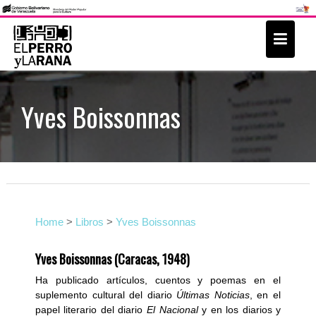
S
k
i
p
t
Yves Boissonnas
o
c
o
n
t
e
Home
>
Libros
>
Yves Boissonnas
n
t
Yves Boissonnas (Caracas, 1948)
Ha publicado artículos, cuentos y poemas en el
suplemento cultural del diario
Últimas Noticias
, en el
papel literario
del diario
El Nacional
y en los diarios y