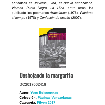
periódicos
El Universal
,
Vea
,
El Nuevo Venezolano
,
Viernes
,
Punto Negro
,
La 15na
, entre otros. Ha
publicado los poemarios
Aracelarios
(1976),
Palabras
al tiempo
(1978) y
Confesión de escrito
(2007).
Deshojando la margarita
DC2017002419
Autor:
Yves Boissonnas
Colección:
Páginas Venezolanas
Categoría:
Filven 2017