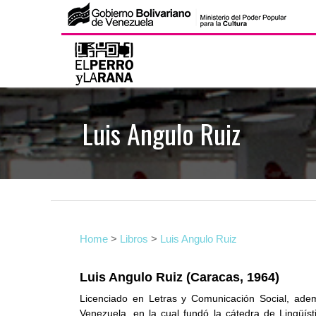
S
k
i
p
t
Luis Angulo Ruiz
o
c
o
n
t
e
Home
>
Libros
>
Luis Angulo Ruiz
n
t
Luis Angulo Ruiz (Caracas, 1964)
Licenciado en Letras y Comunicación Social, adem
Venezuela, en la cual fundó la cátedra de Lingüís