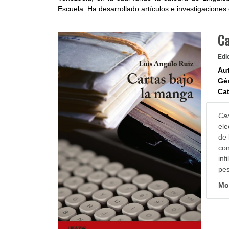
Escuela. Ha desarrollado artículos e investigaciones e
Ca
Edi
Aut
Gé
Cat
Car
ele
de 
con
inf
pes
Mo