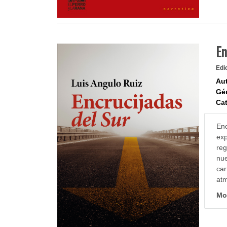
En
Edi
Aut
Gé
Cat
En
exp
reg
nue
car
atm
Mo