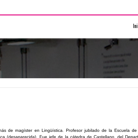
In
ás de magíster en Lingüística. Profesor jubilado de la Escuela de
tica (desaparecida). Fue jefe de la cátedra de Castellano, del De