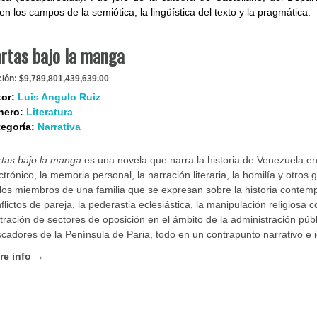
n los campos de la semiótica, la lingüística del texto y la pragmática.
rtas bajo la manga
ción:
$9,789,801,439,639.00
or:
Luis Angulo Ruiz
nero:
Literatura
egoría:
Narrativa
tas bajo la manga
es una novela que narra la historia de Venezuela ent
ctrónico, la memoria personal, la narración literaria, la homilía y otros
los miembros de una familia que se expresan sobre la historia conte
flictos de pareja, la pederastia eclesiástica, la manipulación religiosa co
iltración de sectores de oposición en el ámbito de la administración públ
cadores de la Península de Paria, todo en un contrapunto narrativo e i
re info →