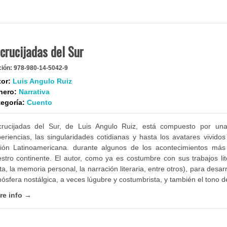
crucijadas del Sur
ción:
978-980-14-5042-9
or:
Luis Angulo Ruiz
nero:
Narrativa
egoría:
Cuento
crucijadas del Sur, de Luis Angulo Ruiz, está compuesto por un
eriencias, las singularidades cotidianas y hasta los avatares vividos
ión Latinoamericana. durante algunos de los acontecimientos más 
stro continente. El autor, como ya es costumbre con sus trabajos lite
ta, la memoria personal, la narración literaria, entre otros), para desa
ósfera nostálgica, a veces lúgubre y costumbrista, y también el tono d
re info →