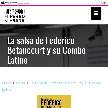
S
k
i
p
t
La salsa de Federico
o
Betancourt y su Combo
c
o
Latino
n
t
e
n
Home
>
Libros
>
La salsa de Federico Betancourt y su Combo
t
Latino