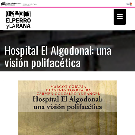
S
k
i
p
t
Hospital El Algodonal: una
o
visión polifacética
c
o
n
t
e
n
t