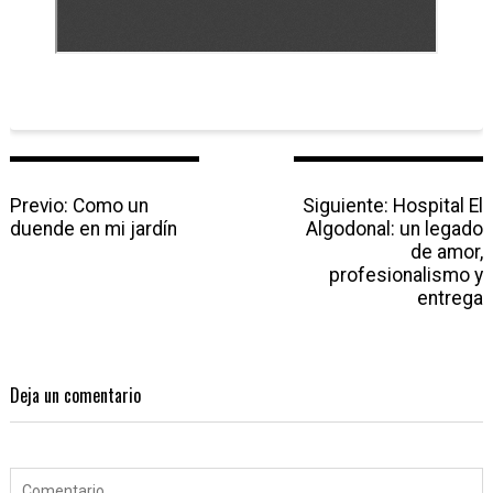
N
Previo:
P
Como un
Siguiente:
N
Hospital El
a
duende en mi jardín
r
Algodonal: un legado
e
v
e
x
de amor,
e
v
profesionalismo y
t
g
i
p
entrega
a
o
o
c
u
s
i
s
t
ó
p
:
Deja un comentario
n
o
d
s
e
t
e
: