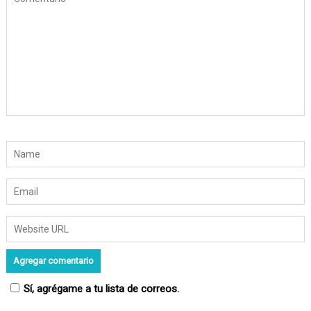
n
t
r
a
d
a
s
Sí, agrégame a tu lista de correos.