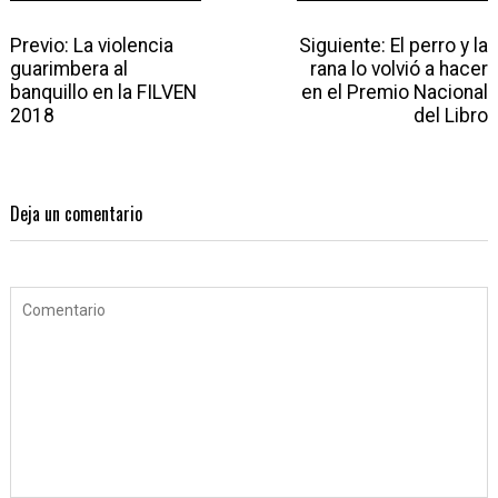
N
Previo:
P
La violencia
Siguiente:
N
El perro y la
a
guarimbera al
r
rana lo volvió a hacer
e
v
banquillo en la FILVEN
e
en el Premio Nacional
x
e
2018
v
t
del Libro
g
i
p
a
o
o
c
u
s
i
s
t
Deja un comentario
ó
p
:
n
o
d
s
e
t
e
:
n
t
r
a
d
a
s