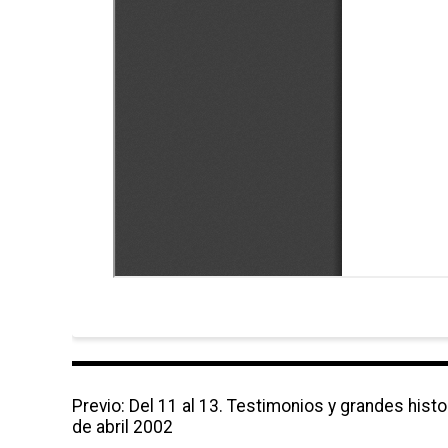
N
Previo:
P
Del 11 al 13. Testimonios y grandes hist
a
de abril 2002
r
v