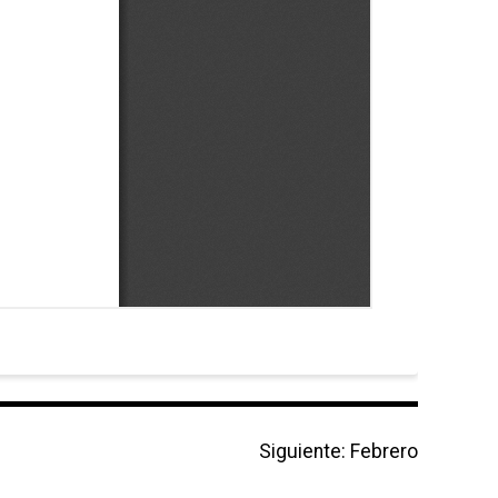
Siguiente:
N
Febrero
e