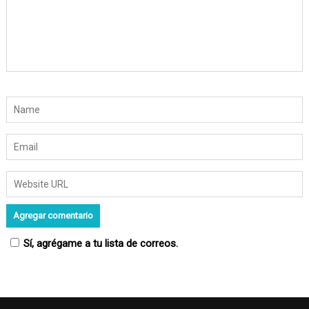
r
a
d
a
s
Sí, agrégame a tu lista de correos.