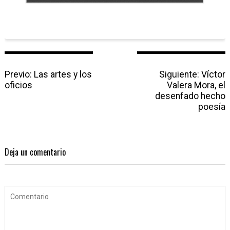
N
Previo:
P
Las artes y los
Siguiente:
N
Víctor
a
oficios
r
Valera Mora, el
e
v
e
desenfado hecho
x
e
v
poesía
t
g
i
p
a
o
o
c
u
s
i
s
t
Deja un comentario
ó
p
:
n
o
d
s
e
t
e
:
n
t