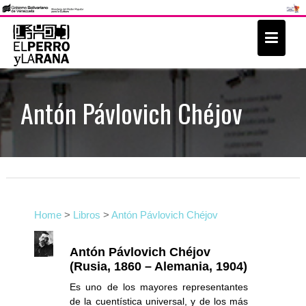
S
k
i
p
t
Antón Pávlovich Chéjov
o
c
o
n
t
e
Home
>
Libros
>
Antón Pávlovich Chéjov
n
t
Antón Pávlovich Chéjov
(Rusia, 1860 – Alemania, 1904)
Es uno de los mayores representantes
de la cuentística universal, y de los más