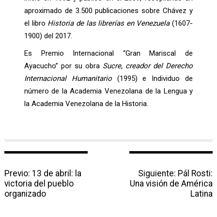
aproximado de 3.500 publicaciones sobre Chávez y
el libro
Historia de las librerías en Venezuela
(1607-
1900) del 2017.
Es Premio Internacional “Gran Mariscal de
Ayacucho” por su obra
Sucre, creador del Derecho
Internacional Humanitario
(1995) e Individuo de
número de la Academia Venezolana de la Lengua y
la Academia Venezolana de la Historia.
N
Previo:
P
13 de abril: la
Siguiente:
N
Pál Rosti:
a
victoria del pueblo
r
Una visión de América
e
v
organizado
e
x
Latina
e
v
t
g
i
p