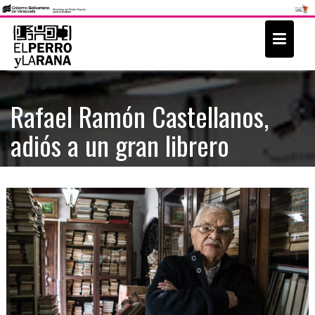
S
k
i
p
t
Rafael Ramón Castellanos,
o
adiós a un gran librero
c
o
n
t
e
n
t