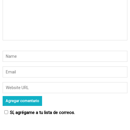
r
a
d
a
s
Sí, agrégame a tu lista de correos.