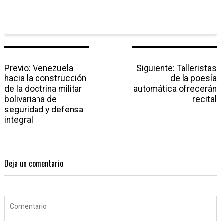
N
Previo:
P
Venezuela
Siguiente:
N
Talleristas
a
hacia la construcción
r
de la poesía
e
v
de la doctrina militar
e
automática ofrecerán
x
e
bolivariana de
v
t
recital
g
seguridad y defensa
i
p
a
integral
o
o
c
u
s
i
s
t
ó
p
:
n
o
Deja un comentario
d
s
e
t
e
:
n
t