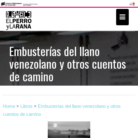
S
k
i
p
t
Embusterías del llano
o
venezolano y otros cuentos
c
o
de camino
n
t
e
n
Home
>
Libros
>
Embusterías del llano venezolano y otros
t
cuentos de camino