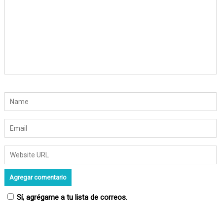
n
t
r
a
d
a
s
Sí, agrégame a tu lista de correos.