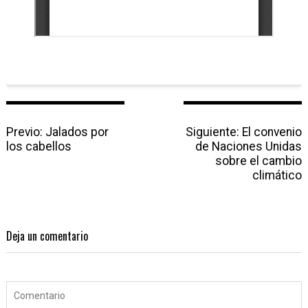
N
Previo:
P
Jalados por
Siguiente:
N
El convenio
a
los cabellos
r
de Naciones Unidas
e
v
e
sobre el cambio
x
e
v
t
climático
g
i
p
a
o
o
c
u
s
i
s
t
Deja un comentario
ó
p
:
n
o
d
s
e
t
e
: