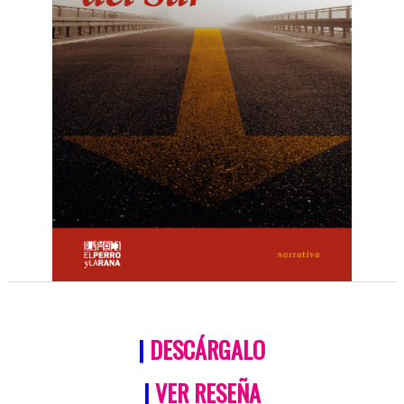
|
DESCÁRGALO
|
VER RESEÑA