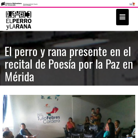
S
k
i
p
t
El perro y rana presente en el
o
recital de Poesía por la Paz en
c
o
Mérida
n
t
e
n
t