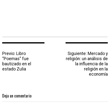
N
Previo:
P
Libro
Siguiente:
N
Mercado y
a
“Poemas” fue
r
religión: un análisis de
e
v
bautizado en el
e
la influencia de la
x
e
estado Zulia
v
religión en la
t
g
i
p
economía
a
o
o
c
u
s
i
s
t
ó
p
:
Deja un comentario
n
o
d
s
e