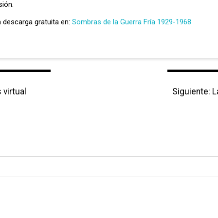
sión.
ra descarga gratuita en:
Sombras de la Guerra Fría 1929-1968
virtual
Siguiente:
N
L
e
x
t
p
o
s
t
: