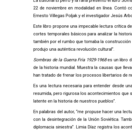
La Editorial El perro y la rana presentó el libro
Sombr
22 de noviembre en modalidad en línea. Contó co
Ernesto Villegas Poljak y el investigador Jesús Arb
Este libro propone una impecable lectura crítica d
cortes temporales básicos para analizar la histori
también por el rumbo que tomaba la construcción d
produjo una auténtica revolución cultural”.
Sombras de la Guerra Fría 1929-1968
es un libro d
de la historia mundial. Muestra la causas que lle
han tratado de frenar los procesos libertarios de
Es una lectura necesaria para entender desde una
resumida, pero rigurosa los acontecimientos que s
latente en la historia de nuestros pueblos”.
En palabras del autor, “me propuse hacer una lectu
con la desintegración de la Unión Soviética. Tam
diplomacia siniestra”. Limia Díaz registra los aco