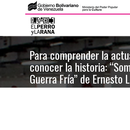
S
k
i
p
t
Para comprender la actu
o
conocer la historia: “So
c
o
Guerra Fría” de Ernesto 
n
t
e
n
t