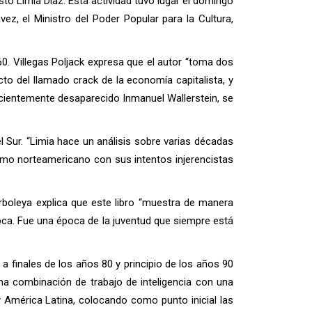
to Limia Díaz. Esta actividad tuvo lugar el domingo
, el Ministro del Poder Popular para la Cultura,
60. Villegas Poljack expresa que el autor “toma dos
cto del llamado crack de la economía capitalista, y
ecientemente desaparecido Inmanuel Wallerstein, se
l Sur. “Limia hace un análisis sobre varias décadas
ismo norteamericano con sus intentos injerencistas
rboleya explica que este libro “muestra de manera
oca. Fue una época de la juventud que siempre está
a finales de los años 80 y principio de los años 90
na combinación de trabajo de inteligencia con una
 y América Latina, colocando como punto inicial las