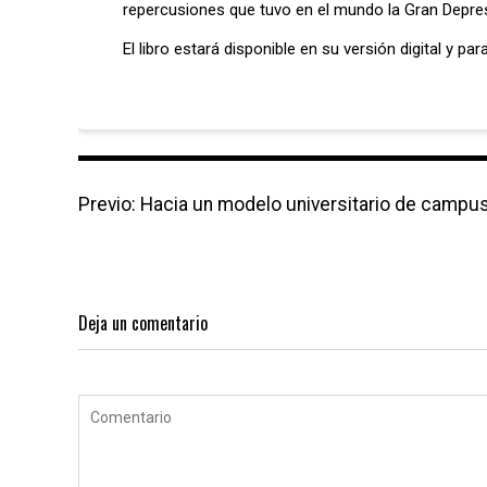
repercusiones que tuvo en el mundo la Gran Depre
El libro estará disponible en su versión digital y pa
N
Previo:
P
Hacia un modelo universitario de campus 
a
r
v
e
e
v
g
i
a
o
Deja un comentario
c
u
i
s
ó
p
n
o
d
s
e
t
e
: