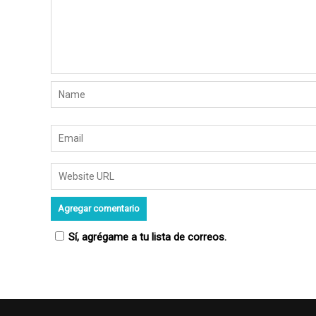
n
t
r
a
d
a
s
Sí, agrégame a tu lista de correos.