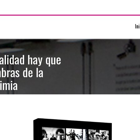
In
alidad hay que
mbras de la
Limia