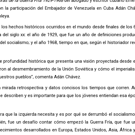
as de la Guerra Fría 1929-1968
del abogado y escritor cubano Ernes
n la participación del Embajador de Venezuela en Cuba Adán Chávez
oleya.
e los hechos históricos ocurridos en el mundo desde finales de los 
a del siglo xx: el año de 1929, que fue un año de definiciones produ
el socialismo; y el año 1968, tiempo en que, según el historiador r
e profundidad histórica que presenta una visión proyectada desde e
varon al desmembramiento de la Unión Soviética y cómo el imperial
 nuestros pueblos”, comenta Adán Chávez.
 mirada retrospectiva y datos concisos los tiempos que corren. A
e describen y es importante para que los jóvenes entiendan esa ép
ra que la izquierda necesita y es por qué se derrumbó el socialismo 
bién, fue un desafío contar cómo empezó la Guerra Fría, que fue u
ntecimientos desarrollados en Europa, Estados Unidos, Asia, África