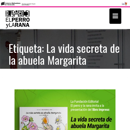
S
k
i
p
t
Etiqueta: La vida secreta de
o
la abuela Margarita
c
o
n
t
e
n
t