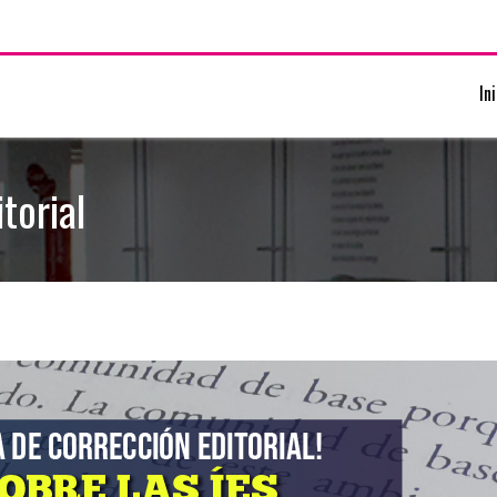
In
torial