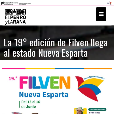
S
k
i
p
t
La 19° edición de Filven llega
o
al estado Nueva Esparta
c
o
n
t
e
n
t