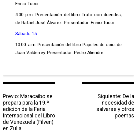
Ennio Tucci.
4:00 p.m. Presentación del libro Trato con duendes,
de Rafael José Álvarez. Presentador: Ennio Tucci.
Sábado 15
10:00. a.m. Presentación del libro Papeles de ocio, de
Juan Valderrey. Presentador: Pedro Aliendre.
N
Previo:
P
Maracaibo se
Siguiente:
N
De la
a
prepara para la 19.ª
r
necesidad de
e
v
edición de la Feria
e
salvarse y otros
x
e
Internacional del Libro
v
poemas
t
g
de Venezuela (Filven)
i
p
a
en Zulia
o
o
c
u
s