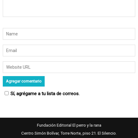
r
a
d
a
s
Sí, agrégame a tu lista de correos.
Fundación Editorial El perro y la rana
Centro Simón Bolívar, Torre Norte, piso 21. El Silencio.