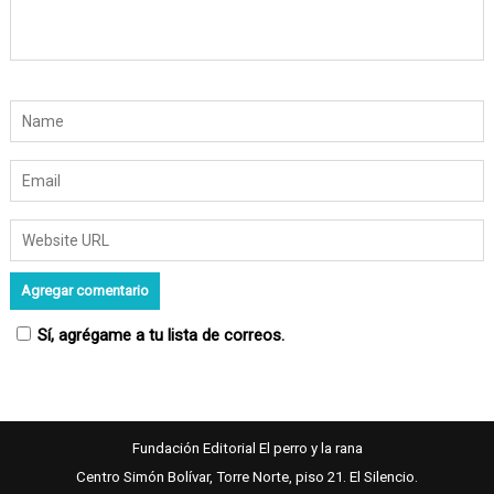
r
a
d
a
s
Sí, agrégame a tu lista de correos.
Fundación Editorial El perro y la rana
Centro Simón Bolívar, Torre Norte, piso 21. El Silencio.