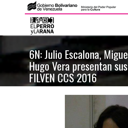
S
k
i
p
t
6N: Julio Escalona, Migu
o
Hugo Vera presentan sus
c
o
FILVEN CCS 2016
n
t
e
n
t