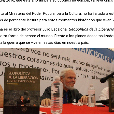
EN) 2016, que este año arriba a su duodécima edición, ya lleva cinco
rito al Ministerio del Poder Popular para la Cultura, no ha faltado a e
os de pertinente lectura para estos momentos históricos que viven 
a es el libro del profesor Julio Escalona,
Geopolítica de la Liberaci
a otra forma de pensar el mundo. Frente a los planes desestabilizad
 a la guerra que se vive en estos días en nuestro país.